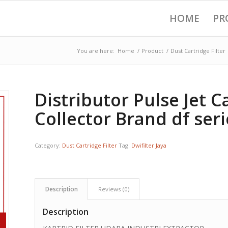
HOME
PR
You are here:
Home
/
Product
/
Dust Cartridge Filter
Distributor Pulse Jet C
Collector Brand df seri
Category:
Dust Cartridge Filter
Tag:
Dwifilter Jaya
Description
Reviews (0)
Description