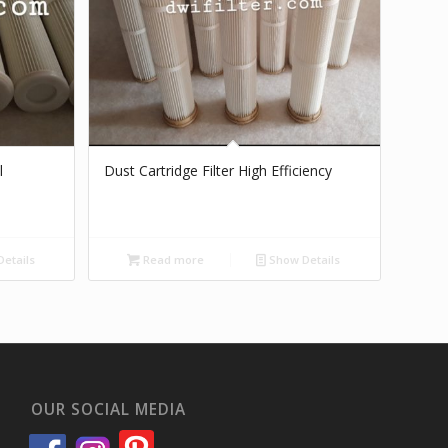
l
Dust Cartridge Filter High Efficiency
etails
Read more
Show Details
OUR SOCIAL MEDIA