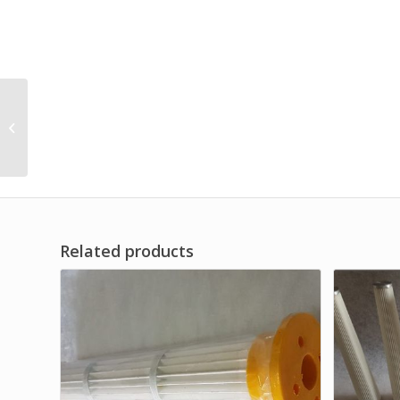
Distributor Cylinder
Dust Cartridge Air Filter
Brand df series
Related products