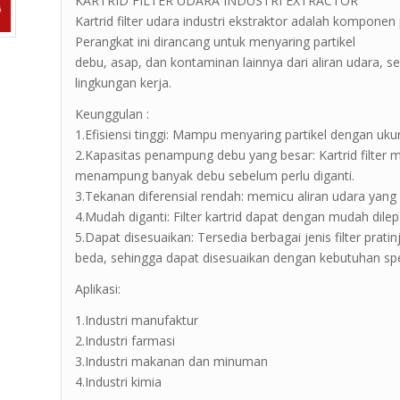
KARTRID FILTER UDARA INDUSTRI EXTRACTOR
Kartrid filter udara industri ekstraktor adalah kompone
Perangkat ini dirancang untuk menyaring partikel
debu, asap, dan kontaminan lainnya dari aliran udara, s
lingkungan kerja.
Keunggulan :
1.Efisiensi tinggi: Mampu menyaring partikel dengan uku
2.Kapasitas penampung debu yang besar: Kartrid filter 
menampung banyak debu sebelum perlu diganti.
3.Tekanan diferensial rendah: memicu aliran udara yang 
4.Mudah diganti: Filter kartrid dapat dengan mudah dile
5.Dapat disesuaikan: Tersedia berbagai jenis filter prati
beda, sehingga dapat disesuaikan dengan kebutuhan spesi
Aplikasi:
1.Industri manufaktur
2.Industri farmasi
3.Industri makanan dan minuman
4.Industri kimia