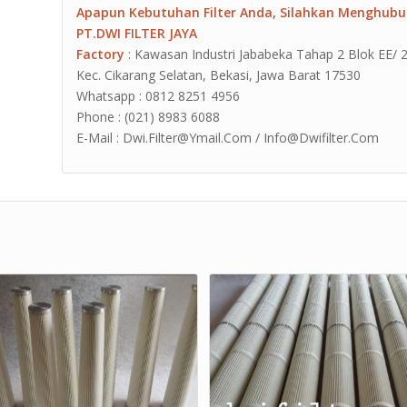
Apapun Kebutuhan Filter Anda, Silahkan Menghubu
PT.DWI FILTER JAYA
Factory
: Kawasan Industri Jababeka Tahap 2 Blok EE/ 2G J
Kec. Cikarang Selatan, Bekasi, Jawa Barat 17530
Whatsapp : 0812 8251 4956
Phone : (021) 8983 6088
E-Mail : Dwi.Filter@Ymail.Com / Info@Dwifilter.Com