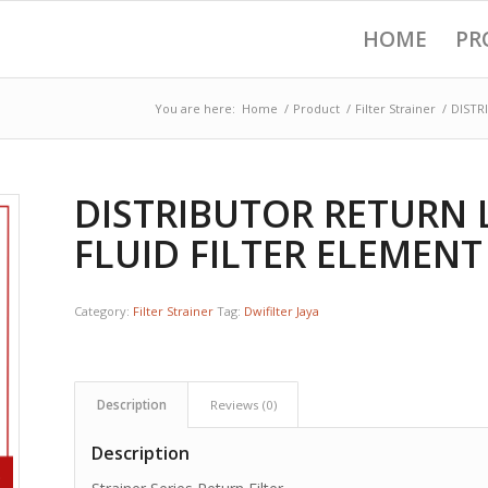
HOME
PR
You are here:
Home
/
Product
/
Filter Strainer
/
DISTR
DISTRIBUTOR RETURN 
FLUID FILTER ELEMENT
Category:
Filter Strainer
Tag:
Dwifilter Jaya
Description
Reviews (0)
Description