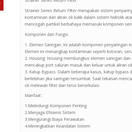
Strainer Series Return Filter
Strainer Series Return Filter merupakan sistem penya
kontaminan dari aliran oli balik dalam sistem hidrolik at
mencegah partikel berbahaya memasuki komponen sens
Komponen dan Fungsi:
1. Elemen Saringan: Ini adalah komponen penyaringan int
Elemen ini menangkap kontaminan seperti kotoran, serut
2. Housing: Housing membungkus elemen saringan dan 
mencakup port saluran masuk dan keluar untuk aliran oli
3. Katup Bypass: Dalam beberapa kasus, katup bypass
berlebihan jika saringan tersumbat. Saat tekanan menca
oli melewati filter dan terus bersirkulasi.
Manfaat :
1.Melindungi Komponen Penting
2.Menjaga Efisiensi Sistem
3.Mengurangi Biaya Perawatan
4.Meningkatkan Keandalan Sistem