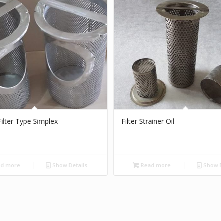
Filter Type Simplex
Filter Strainer Oil
d more
Show Details
Read more
Show D