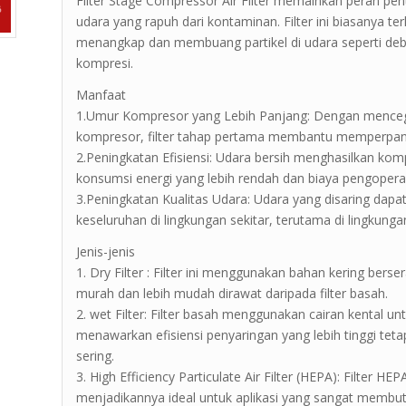
Filter Stage Compressor Air Filter memainkan peran pe
udara yang rapuh dari kontaminan. Filter ini biasanya ter
menangkap dan membuang partikel di udara seperti deb
kompresi.
Manfaat
1.Umur Kompresor yang Lebih Panjang: Dengan mence
kompresor, filter tahap pertama membantu memperpan
2.Peningkatan Efisiensi: Udara bersih menghasilkan komp
konsumsi energi yang lebih rendah dan biaya pengopera
3.Peningkatan Kualitas Udara: Udara yang disaring dap
keseluruhan di lingkungan sekitar, terutama di lingkungan
Jenis-jenis
1. Dry Filter : Filter ini menggunakan bahan kering berser
murah dan lebih mudah dirawat daripada filter basah.
2. wet Filter: Filter basah menggunakan cairan kental un
menawarkan efisiensi penyaringan yang lebih tinggi te
sering.
3. High Efficiency Particulate Air Filter (HEPA): Filter 
menjadikannya ideal untuk aplikasi yang sangat membut