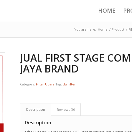
HOME
PR
You are here:
Home
/
Product
/
Fi
JUAL FIRST STAGE COM
JAYA BRAND
Category:
Filter Udara
Tag:
dwifilter
Description
Reviews (0)
Description