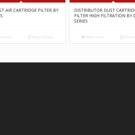
ST AIR CARTRIDGE FILTER BY
DISTRIBUTOR DUST CARTRID
ES
FILTER HIGH FILTRATION BY 
SERIES
d more
Show Details
Read more
Show D