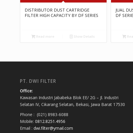
DISTRIBUTOR DUST CARTRIDGE
JUAL DU
FILTER HIGH CAPACITY BY DF SERIES
DF SERI
Read more
Show Details
Rea
PT. DWI FILTER
Office:
Kawasan Industri Jababeka Blok EE/ 2G – Jl. Industri
Selatan IV, Cikarang Selatan, Bekasi, Jawa Barat 17530
Phone : (021) 8983-6088
Mobile:
0812.8251.4956
Email :
dwi.filter@ymail.com