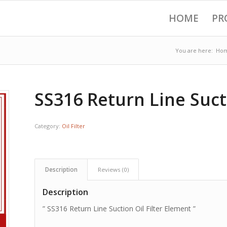
HOME
PR
You are here:
Ho
SS316 Return Line Suct
Category:
Oil Filter
Description
Reviews (0)
Description
” SS316 Return Line Suction Oil Filter Element ”