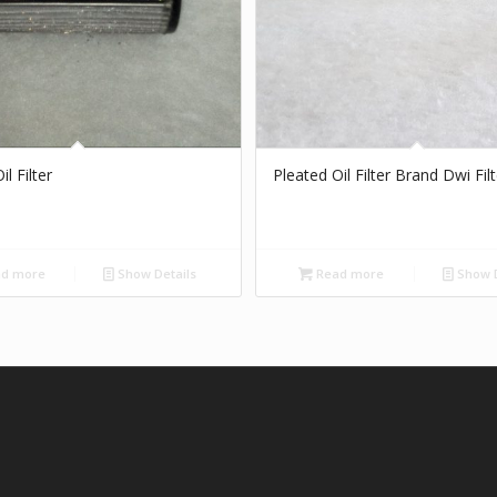
l Filter
Pleated Oil Filter Brand Dwi Filt
d more
Show Details
Read more
Show D