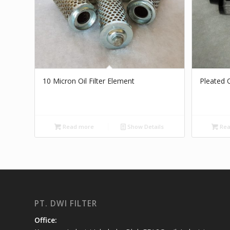
10 Micron Oil Filter Element
Pleated Oi
Read more
Show Details
Rea
PT. DWI FILTER
Office: