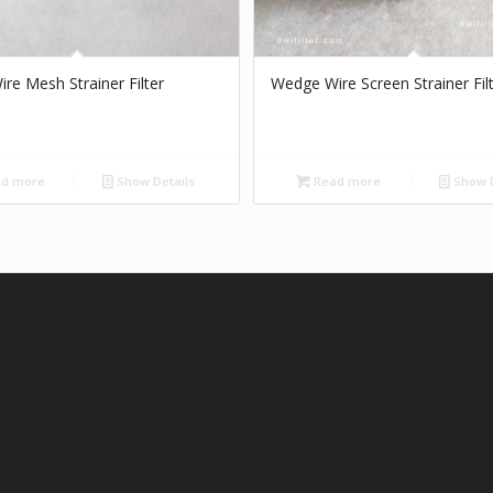
re Mesh Strainer Filter
Wedge Wire Screen Strainer Fil
d more
Show Details
Read more
Show D