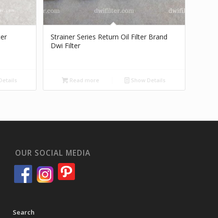
ter
Strainer Series Return Oil Filter Brand
Dwi Filter
etails
Read more
Show Details
OUR SOCIAL MEDIA
Search