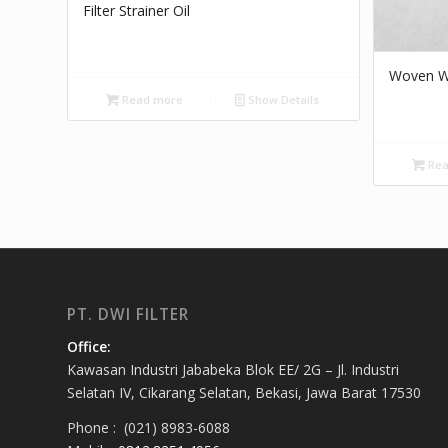
Filter Strainer Oil
Woven Wi
Read more
Show Details
Rea
PT. DWI FILTER
Office:
Kawasan Industri Jababeka Blok EE/ 2G – Jl. Industri
Selatan IV, Cikarang Selatan, Bekasi, Jawa Barat 17530
Phone : (021) 8983-6088