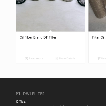
Oil Filter Brand DF Filter
Filter Oil
Read more
Show Details
Rea
PT. DWI FILTER
Office: