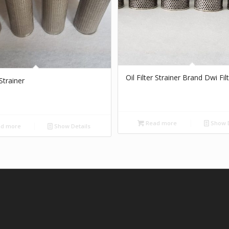
Oil Filter Strainer Brand Dwi Fil
 Strainer
Read more
Show D
d more
Show Details