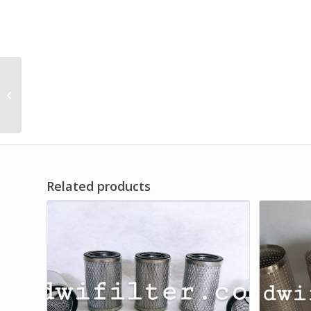
Filter Cartridge Dust
Collector Efisiensi
Tinggi untuk Aluminium
Powder Merk...
Related products