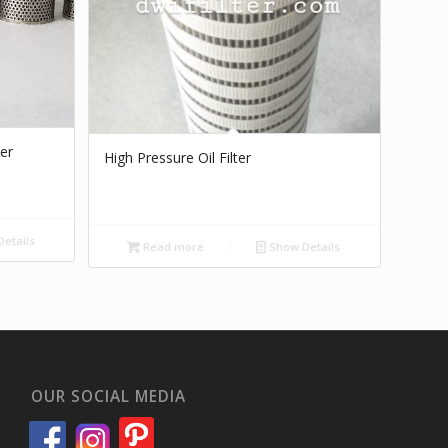
ter
High Pressure Oil Filter
etails
Read more
Show Details
OUR SOCIAL MEDIA