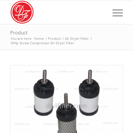
Product
You are here:
Home
/
Product
/
Air Dryer Filter
/
10Hp Screw Compressor Air Dryer Filter