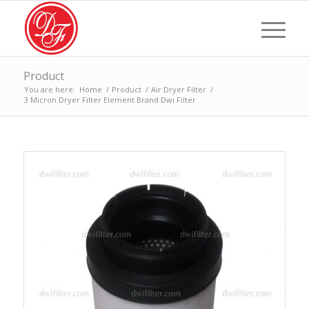
Product
You are here:
Home
/
Product
/
Air Dryer Filter
/
3 Micron Dryer Filter Element Brand Dwi Filter