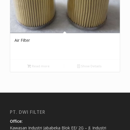
Air Filter
Read more
Show Details
PT. DWI FILTER
Office:
Kawasan Industri Jababeka Blok EE/ 2G – Jl. Industri