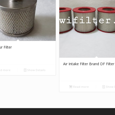
r Filter
Air Intake Filter Brand DF Filter
d more
Show Details
Read more
Show D