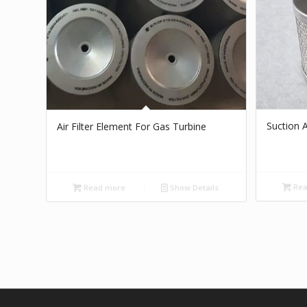
Suction Ai
Air Filter Element For Gas Turbine
Rea
Read more
Show Details