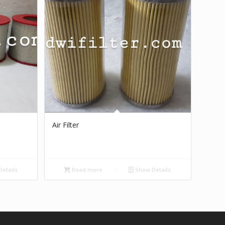
Air Filter
etails
Read more
Show Details