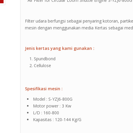
” Air Filter for Circular Loom Shuttle Engine S-YZJ6-800G
Filter udara berfungsi sebagai penyaring kotoran, parti
mesin dengan menggunakan media Kertas sebagai medi
Jenis kertas yang kami gunakan :
Spundbond
Cellulose
Spesifikasi mesin :
Model : S-YZJ6-800G
Motor power : 3 Kw
L/D : 160-800
Kapasitas : 120-144 Kg/G