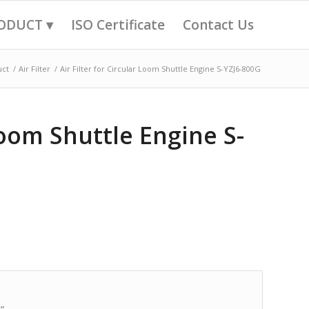
ODUCT ▾
ISO Certificate
Contact Us
uct
/
Air Filter
/
Air Filter for Circular Loom Shuttle Engine S-YZJ6-800G
 Loom Shuttle Engine S-