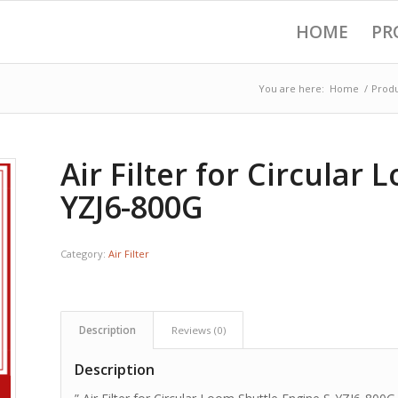
HOME
PR
You are here:
Home
/
Prod
Air Filter for Circular
YZJ6-800G
Category:
Air Filter
Description
Reviews (0)
Description