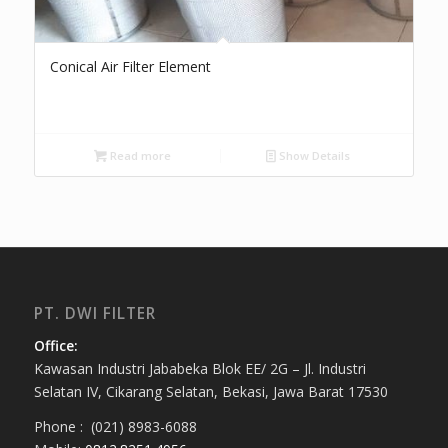
Conical Air Filter Element
Read more
Show Details
PT. DWI FILTER
Office:
Kawasan Industri Jababeka Blok EE/ 2G – Jl. Industri
Selatan IV, Cikarang Selatan, Bekasi, Jawa Barat 17530
Phone : (021) 8983-6088