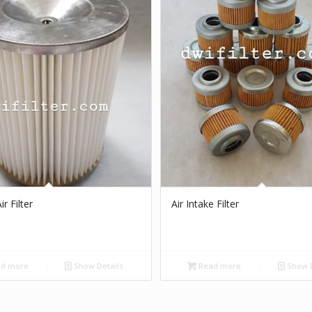
r Filter
Air Intake Filter
d more
Show Details
Read more
Show D