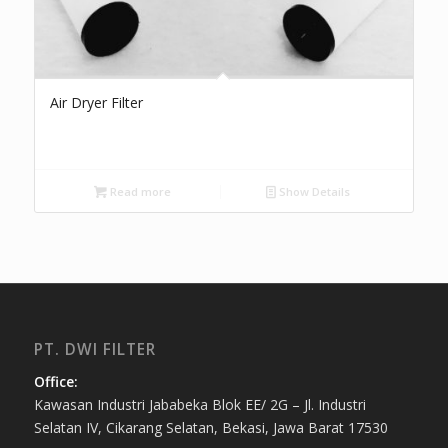
Air Dryer Filter
Read more
Show Details
PT. DWI FILTER
Office:
Kawasan Industri Jababeka Blok EE/ 2G – Jl. Industri
Selatan IV, Cikarang Selatan, Bekasi, Jawa Barat 17530