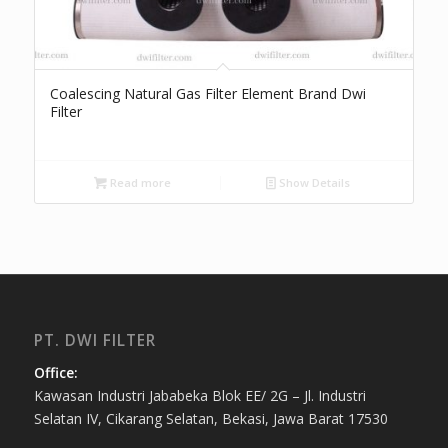
Coalescing Natural Gas Filter Element Brand Dwi
Filter
Read more
Show Details
PT. DWI FILTER
Office:
Kawasan Industri Jababeka Blok EE/ 2G – Jl. Industri
Selatan IV, Cikarang Selatan, Bekasi, Jawa Barat 17530