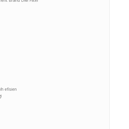
ent Brand Dwi Filter ”
ih efisien
i