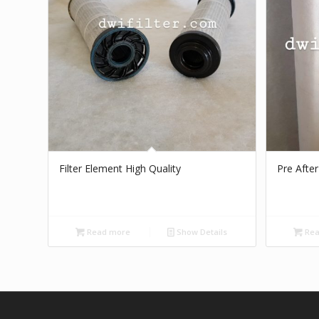
Filter Element High Quality
Pre After
Read more
Show Details
Rea