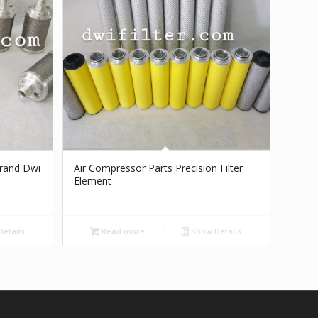
 Brand Dwi
Air Compressor Parts Precision Filter
Element
etails
Read more
Show Details