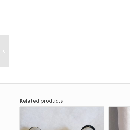
Air Cleaner Air Filter
Assy Brand Dwi Filter
Related products