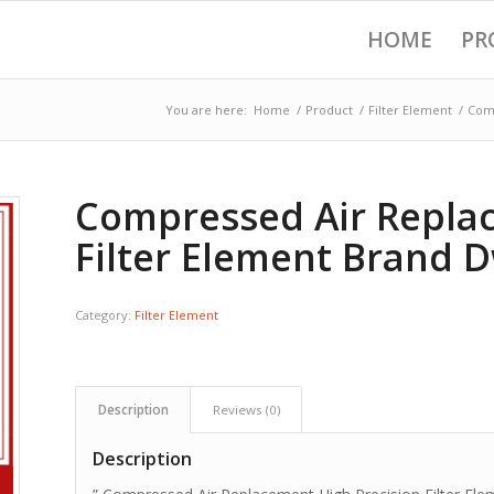
HOME
PR
You are here:
Home
/
Product
/
Filter Element
/
Comp
Compressed Air Replac
Filter Element Brand Dw
Category:
Filter Element
Description
Reviews (0)
Description