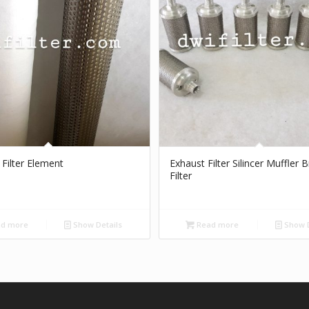
 Filter Element
Exhaust Filter Silincer Muffler
Filter
d more
Show Details
Read more
Show D