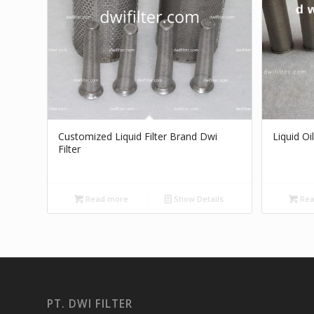
Customized Liquid Filter Brand Dwi
Liquid Oil
Filter
Read more
Show Details
Rea
PT. DWI FILTER