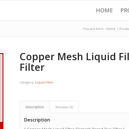
HOME
PR
You are here:
Home
/
Produ
Copper Mesh Liquid Fi
Filter
Category:
Liquid Filter
Description
Reviews (0)
Description