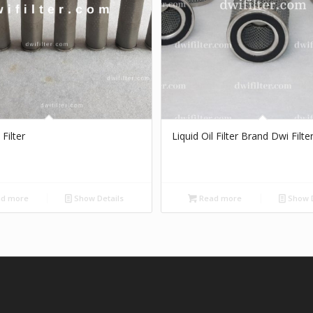
 Filter
Liquid Oil Filter Brand Dwi Filte
d more
Show Details
Read more
Show D