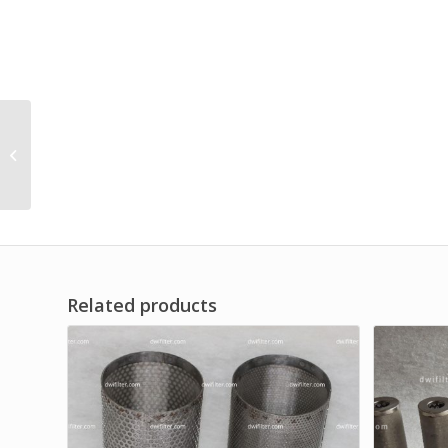
Wire Mesh Return
Suction Oil Filter
Element Brand Dwi
Filter
Related products