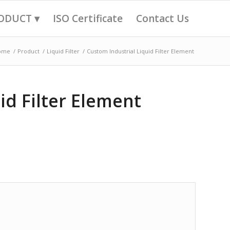
ODUCT ▾
ISO Certificate
Contact Us
ome
/
Product
/
Liquid Filter
/
Custom Industrial Liquid Filter Element
id Filter Element