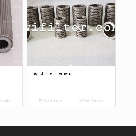
Liquid Filter Element
etails
Read more
Show Details