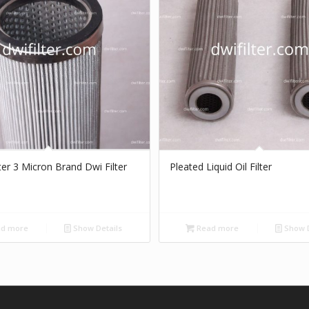
lter 3 Micron Brand Dwi Filter
Pleated Liquid Oil Filter
d more
Show Details
Read more
Show D