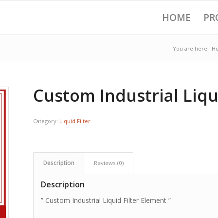
HOME
PR
You are here:
H
Custom Industrial Liqu
Category:
Liquid Filter
Description
Reviews (0)
Description
” Custom Industrial Liquid Filter Element ”