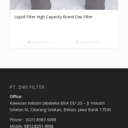
Liquid Filter High Capacity Brand Dwi Filter
Read more
Show Details
PT. DWI FILTER
Office:
Kawasan Industri Jababeka Blok EE/ 2G – Jl. Industri
Selatan IV, Cikarang Selatan, Bekasi, Jawa Barat 17530
Phone : (021) 8983-6088
Mobile:
0812.8251.4956