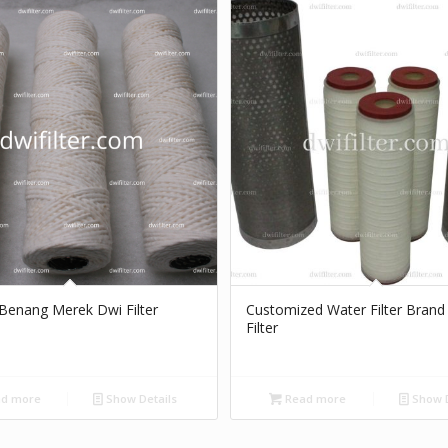
r Benang Merek Dwi Filter
Customized Water Filter Brand
Filter
d more
Show Details
Read more
Show D