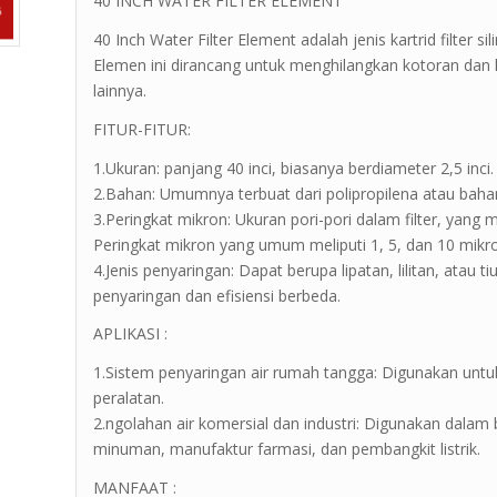
40 INCH WATER FILTER ELEMENT
40 Inch Water Filter Element adalah jenis kartrid filter 
Elemen ini dirancang untuk menghilangkan kotoran dan ko
lainnya.
FITUR-FITUR:
1.Ukuran: panjang 40 inci, biasanya berdiameter 2,5 inci.
2.Bahan: Umumnya terbuat dari polipropilena atau bahan
3.Peringkat mikron: Ukuran pori-pori dalam filter, yang 
Peringkat mikron yang umum meliputi 1, 5, dan 10 mikr
4.Jenis penyaringan: Dapat berupa lipatan, lilitan, atau 
penyaringan dan efisiensi berbeda.
APLIKASI :
1.Sistem penyaringan air rumah tangga: Digunakan untu
peralatan.
2.ngolahan air komersial dan industri: Digunakan dala
minuman, manufaktur farmasi, dan pembangkit listrik.
MANFAAT :