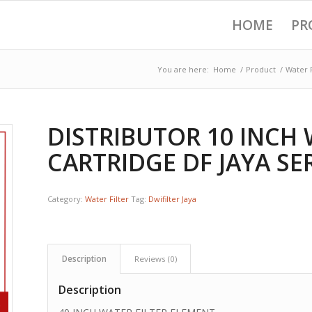
HOME
PR
You are here:
Home
/
Product
/
Water F
DISTRIBUTOR 10 INCH 
CARTRIDGE DF JAYA SE
Category:
Water Filter
Tag:
Dwifilter Jaya
Description
Reviews (0)
Description