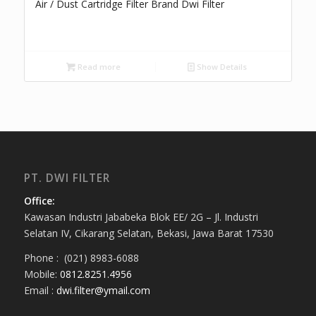
Air / Dust Cartridge Filter Brand Dwi Filter
Read more
Show Details
PT. DWI FILTER
Office:
Kawasan Industri Jababeka Blok EE/ 2G – Jl. Industri
Selatan IV, Cikarang Selatan, Bekasi, Jawa Barat 17530
Phone : (021) 8983-6088
Mobile:
0812.8251.4956
Email :
dwi.filter@ymail.com