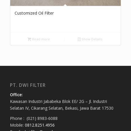
Customized Oil Filter
Read more
Show Details
PT. DWI FILTER
Office:
Kawasan Industri Jababeka Blok EE/ 2G – Jl. Industri
Selatan IV, Cikarang Selatan, Bekasi, Jawa Barat 17530
Phone : (021) 8983-6088
Mobile:
0812.8251.4956