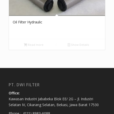
Oil Filter Hydraulic
Read more
Show Details
PT. DWI FILTER
Office:
Kawasan Industri Jababeka Blok EE/ 2G – Jl. Industri
Selatan IV, Cikarang Selatan, Bekasi, Jawa Barat 17530
Phone : (021) 8983-6088