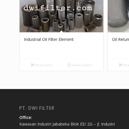
Industrial Oil Filter Element
Oil Retur
Read more
Show Details
Rea
PT. DWI FILTER
Office:
Kawasan Industri Jababeka Blok EE/ 2G – Jl. Industri