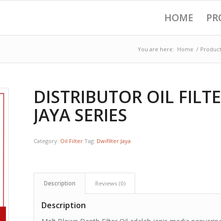
HOME
PR
You are here:
Home
/
Produc
DISTRIBUTOR OIL FIL
JAYA SERIES
Category:
Oil Filter
Tag:
Dwifilter Jaya
Description
Reviews (0)
Description