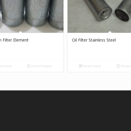
n Filter Element
Oil Filter Stainless Steel
d more
Show Details
Read more
Show D