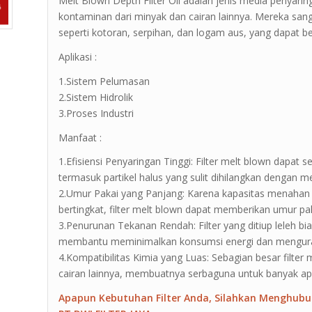
Melt Blown Depth Filter Oil adalah jenis media penyar
kontaminan dari minyak dan cairan lainnya. Mereka sang
seperti kotoran, serpihan, dan logam aus, yang dapat b
Aplikasi :
1.Sistem Pelumasan
2.Sistem Hidrolik
3.Proses Industri
Manfaat :
1.Efisiensi Penyaringan Tinggi: Filter melt blown dapa
termasuk partikel halus yang sulit dihilangkan dengan m
2.Umur Pakai yang Panjang: Karena kapasitas menahan 
bertingkat, filter melt blown dapat memberikan umur pa
3.Penurunan Tekanan Rendah: Filter yang ditiup leleh b
membantu meminimalkan konsumsi energi dan menguran
4.Kompatibilitas Kimia yang Luas: Sebagian besar filte
cairan lainnya, membuatnya serbaguna untuk banyak apl
Apapun Kebutuhan Filter Anda, Silahkan Menghubu