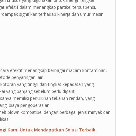
ingan khusus yang digunakan untuk menghilangkan
at efektif dalam menangkap partikel tersuspensi,
erdampak signifikan terhadap kinerja dan umur mesin
t secara efektif menangkap berbagai macam kontaminan,
etode penyaringan lain.
kotoran yang tinggi dan tingkat kepadatan yang
kai yang panjang sebelum perlu diganti.
iasanya memiliki penurunan tekanan rendah, yang
gi biaya pengoperasian.
r melt blown kompatibel dengan berbagai jenis minyak dan
ikasi.
ngi Kami Untuk Mendapatkan Solusi Terbaik.