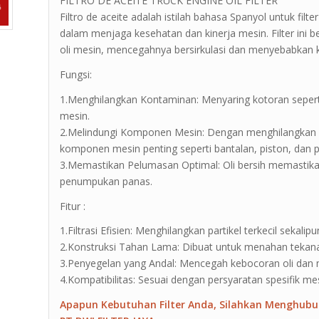
FILTRO DE ACEITE TRUCK ENGINE OIL FILTER
Filtro de aceite adalah istilah bahasa Spanyol untuk filt
dalam menjaga kesehatan dan kinerja mesin. Filter in
oli mesin, mencegahnya bersirkulasi dan menyebabkan
Fungsi:
1.Menghilangkan Kontaminan: Menyaring kotoran seperti 
mesin.
2.Melindungi Komponen Mesin: Dengan menghilangkan
komponen mesin penting seperti bantalan, piston, dan 
3.Memastikan Pelumasan Optimal: Oli bersih memastik
penumpukan panas.
Fitur :
1.Filtrasi Efisien: Menghilangkan partikel terkecil sek
2.Konstruksi Tahan Lama: Dibuat untuk menahan tekanan
3.Penyegelan yang Andal: Mencegah kebocoran oli dan m
4.Kompatibilitas: Sesuai dengan persyaratan spesifik me
Apapun Kebutuhan Filter Anda, Silahkan Menghubu