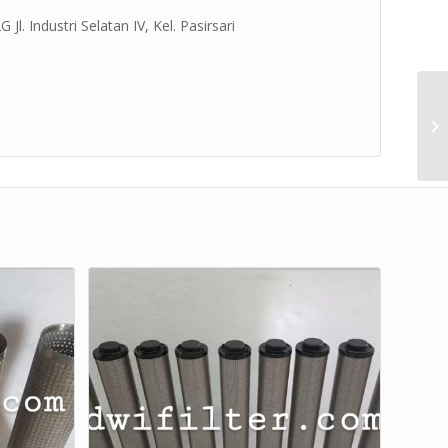
l. Industri Selatan IV, Kel. Pasirsari
CO