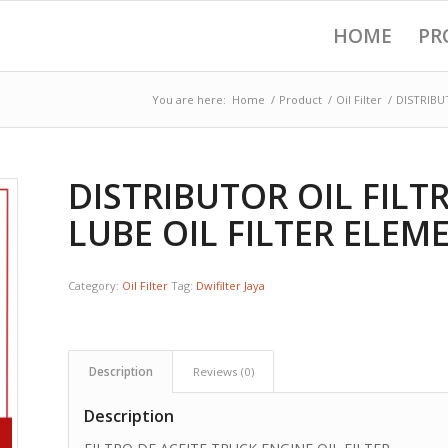
HOME
PR
You are here:
Home
/
Product
/
Oil Filter
/
DISTRIBU
DISTRIBUTOR OIL FIL
LUBE OIL FILTER ELEME
Category:
Oil Filter
Tag:
Dwifilter Jaya
Description
Reviews (0)
Description