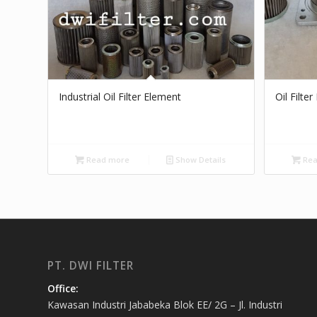
Industrial Oil Filter Element
Oil Filte
Read more
Show Details
Rea
PT. DWI FILTER
Office:
Kawasan Industri Jababeka Blok EE/ 2G – Jl. Industri