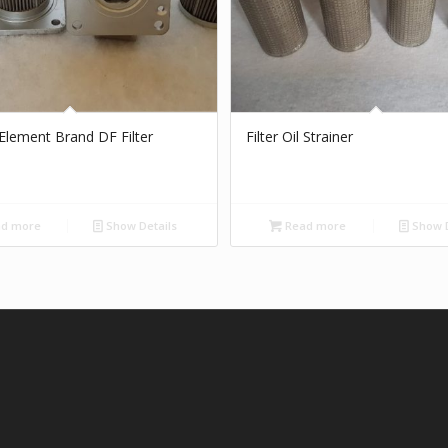
r Element Brand DF Filter
Filter Oil Strainer
d more
Show Details
Read more
Show D