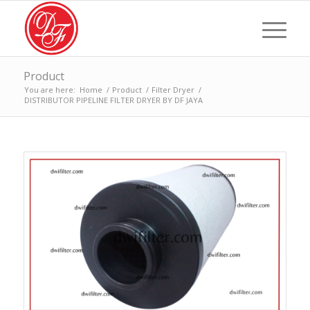
Product
You are here:
Home
/
Product
/
Filter Dryer
/
DISTRIBUTOR PIPELINE FILTER DRYER BY DF JAYA