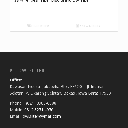
SS Wire Mesh Filter Disc Brand Dwi Filter
Read more
Show Details
PT. DWI FILTER
Office:
Kawasan Industri Jababeka Blok EE/ 2G – Jl. Industri
Selatan IV, Cikarang Selatan, Bekasi, Jawa Barat 17530
Phone : (021) 8983-6088
Mobile:
0812.8251.4956
Email :
dwi.filter@ymail.com