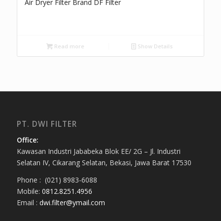
Air Dryer Filter Brand DF Filter
Read more
Show Details
PT. DWI FILTER
Office:
Kawasan Industri Jababeka Blok EE/ 2G – Jl. Industri
Selatan IV, Cikarang Selatan, Bekasi, Jawa Barat 17530
Phone : (021) 8983-6088
Mobile:
0812.8251.4956
Email :
dwi.filter@ymail.com