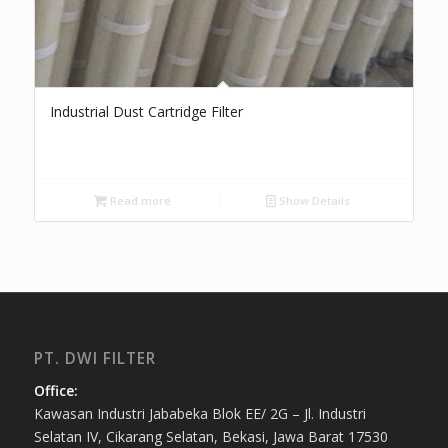
Industrial Dust Cartridge Filter
Read more
Show Details
PT. DWI FILTER
Office:
Kawasan Industri Jababeka Blok EE/ 2G – Jl. Industri
Selatan IV, Cikarang Selatan, Bekasi, Jawa Barat 17530