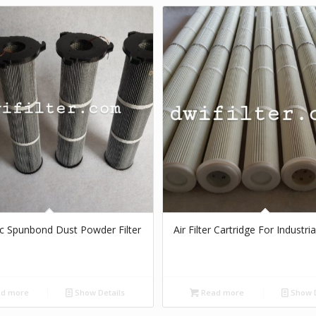
tic Spunbond Dust Powder Filter
Air Filter Cartridge For Industria
d more
Show Details
Read more
Show D