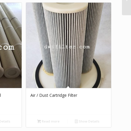
l
Air / Dust Cartridge Filter
etails
Read more
Show Details