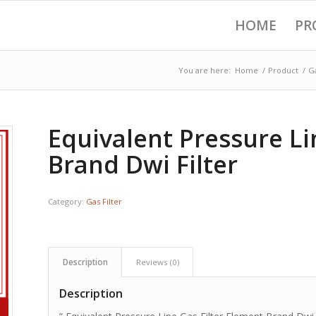
HOME
PR
You are here:
Home
/
Product
/
Ga
Equivalent Pressure Li
Brand Dwi Filter
Category:
Gas Filter
Description
Reviews (0)
Description