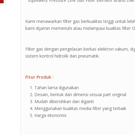
” Equivalent Pressure Line Gas Filter Element Brand Dwi F
Kami menawarkan filter gas berkualitas tinggi untuk lebih 
kami dijamin memenuhi atau melampaui kualitas filter 
Filter gas dengan pengelasan berkas elektron vakum, di
sistem kontrol hidrolik dan pneumatik.
Fitur Produk :
Tahan lama digunakan
Desain, bentuk dan dimensi sesuai part original
Mudah dibersihkan dan diganti
Menggunakan kualitas media filter yang terbaik
Harga ekonomis