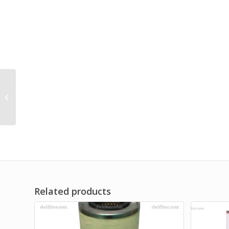
Polyester Needle
Powder Dust Filter Bag
Brand Dwi Filter
Related products