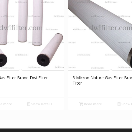
as Filter Brand Dwi Filter
5 Micron Nature Gas Filter Br
Filter
d more
Show Details
Read more
Show D