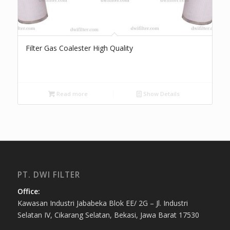
Filter Gas Coalester High Quality
Read more
Show Details
PT. DWI FILTER
Office:
Kawasan Industri Jababeka Blok EE/ 2G – Jl. Industri
Selatan IV, Cikarang Selatan, Bekasi, Jawa Barat 17530