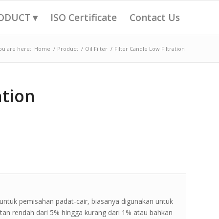
ODUCT ▾
ISO Certificate
Contact Us
ou are here:
Home
/
Product
/
Oil Filter
/
Filter Candle Low Filtration
ation
us untuk pemisahan padat-cair, biasanya digunakan untuk
atan rendah dari 5% hingga kurang dari 1% atau bahkan