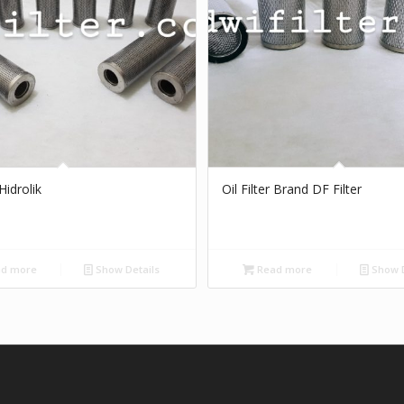
 Hidrolik
Oil Filter Brand DF Filter
d more
Show Details
Read more
Show D