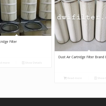
ridge Filter
Dust Air Cartridge Filter Brand 
d more
Show Details
Read more
Show D