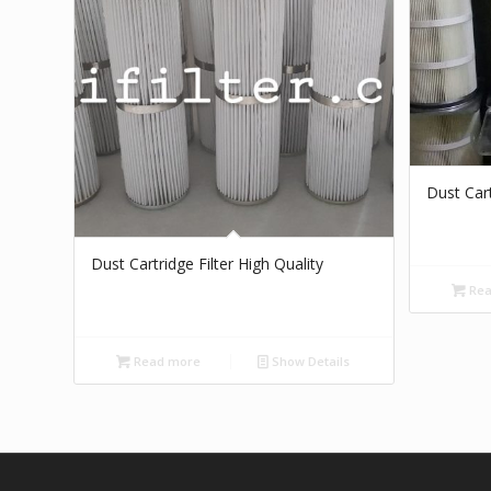
Dust Cart
Dust Cartridge Filter High Quality
Rea
Read more
Show Details