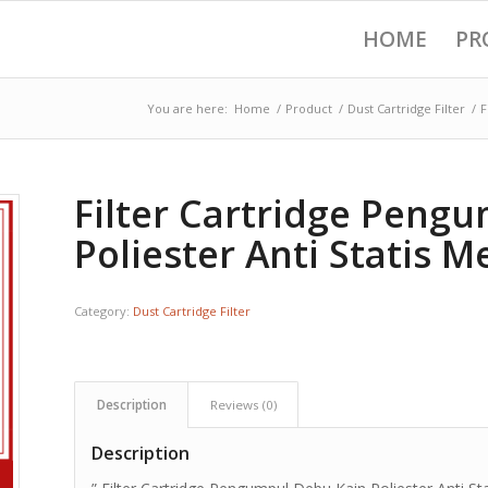
HOME
PR
You are here:
Home
/
Product
/
Dust Cartridge Filter
/
F
Filter Cartridge Peng
Poliester Anti Statis M
Category:
Dust Cartridge Filter
Description
Reviews (0)
Description