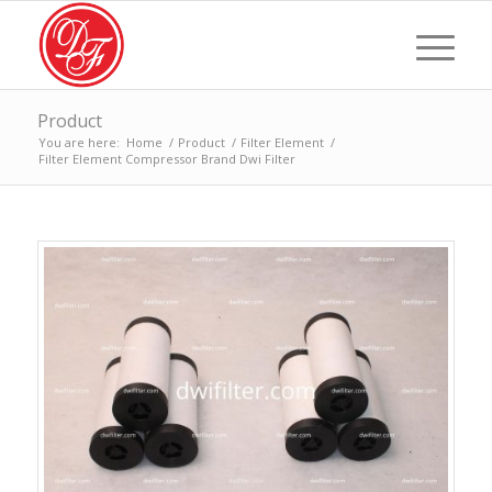
Product
You are here:
Home
/
Product
/
Filter Element
/
Filter Element Compressor Brand Dwi Filter