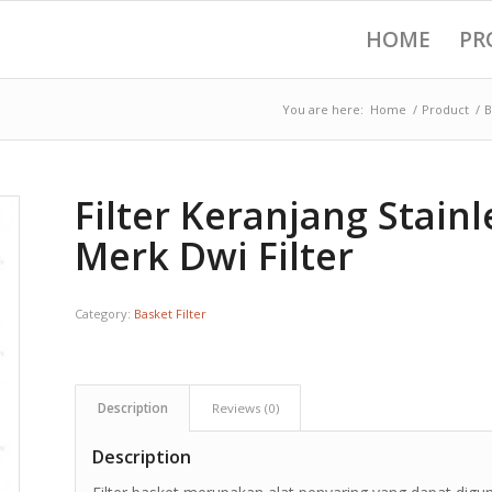
HOME
PR
You are here:
Home
/
Product
/
B
Filter Keranjang Stainl
Merk Dwi Filter
Category:
Basket Filter
Description
Reviews (0)
Description