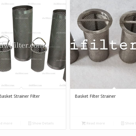
sket Strainer Filter
Basket Filter Strainer
d more
Show Details
Read more
Show D