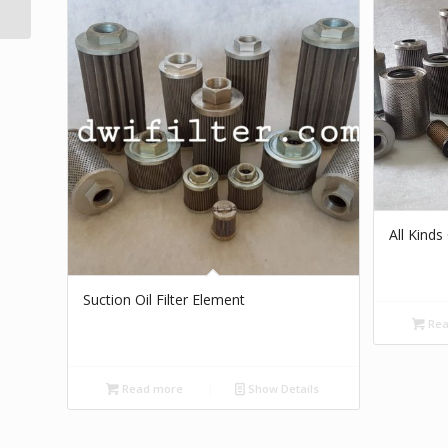
Filter
All Kinds
Suction Oil Filter Element
Rea
Read more
Show Details