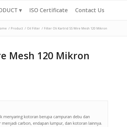
ODUCT ▾
ISO Certificate
Contact Us
ome
/
Product
/
Oil Filter
/
Filter Oli Kartrid SS Wire Mesh 120 Mikron
Wire Mesh 120 Mikron
ntuk menyaring kotoran berupa campuran debu dan
 menjadi carbon, endapan lumpur, dan kotoran lainnya.