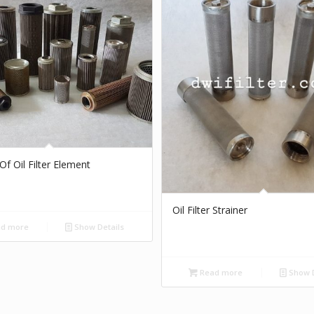
 Of Oil Filter Element
Oil Filter Strainer
d more
Show Details
Read more
Show D