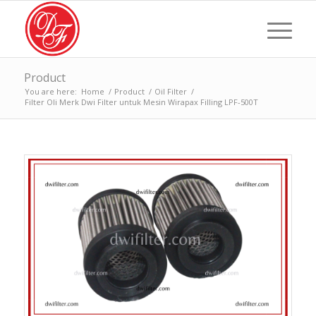
Product
You are here:
Home
/
Product
/
Oil Filter
/
Filter Oli Merk Dwi Filter untuk Mesin Wirapax Filling LPF-500T