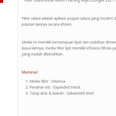
” Filter Udara untuk Mesin Framing Baja Zhongke ZKC-1
Filter udara adalah aplikasi asupan udara yang modern 
polutan lainnya secara efisien.
Media ini memiliki kemampuan lipat dan stabilitas dimen
biasa lainnya, media filter lipit memiliki efisiensi filtras
yang mudah dibersihkan.
Material :
Media filter : Selulosa
Penahan inti : Expanded metal
Tutup atas & bawah : Galvanized steel