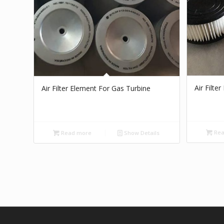
Air Filte
Air Filter Element For Gas Turbine
Rea
Read more
Show Details