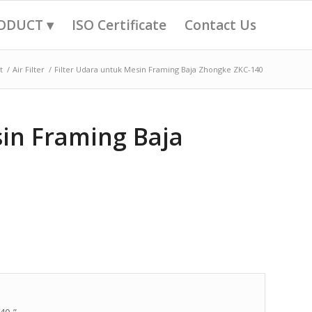
ODUCT ▾
ISO Certificate
Contact Us
t
/
Air Filter
/
Filter Udara untuk Mesin Framing Baja Zhongke ZKC-140
sin Framing Baja