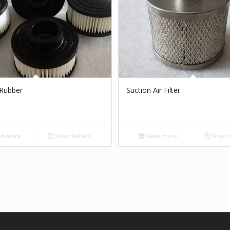
r Rubber
Suction Air Filter
d more
Show Details
Read more
Show D