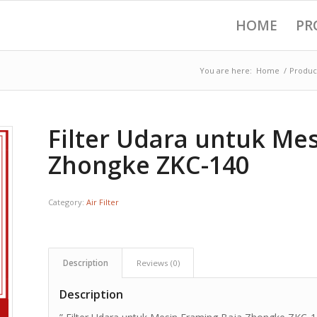
HOME
PR
You are here:
Home
/
Produc
Filter Udara untuk Me
Zhongke ZKC-140
Category:
Air Filter
Description
Reviews (0)
Description