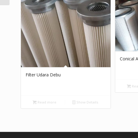
Conical A
Filter Udara Debu
Rea
Read more
Show Details