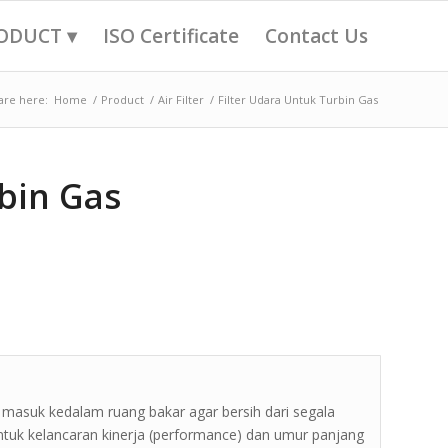
ODUCT ▾
ISO Certificate
Contact Us
are here:
Home
/
Product
/
Air Filter
/
Filter Udara Untuk Turbin Gas
rbin Gas
 masuk kedalam ruang bakar agar bersih dari segala
ntuk kelancaran kinerja (performance) dan umur panjang