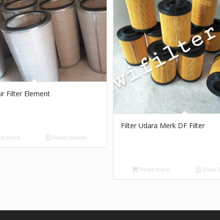
ir Filter Element
Filter Udara Merk DF Filter
d more
Show Details
Read more
Show D