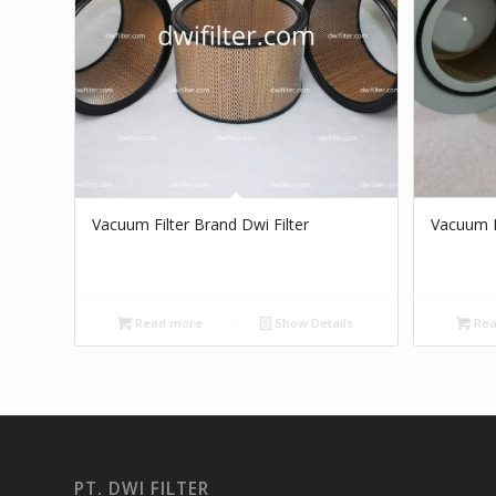
Vacuum Filter Brand Dwi Filter
Vacuum F
Read more
Show Details
Rea
PT. DWI FILTER