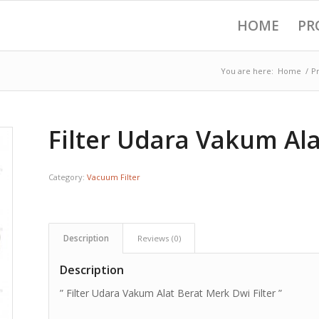
HOME
PR
You are here:
Home
/
P
Filter Udara Vakum Ala
Category:
Vacuum Filter
Description
Reviews (0)
Description
” Filter Udara Vakum Alat Berat Merk Dwi Filter ”