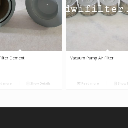
ilter Element
Vacuum Pump Air Filter
d more
Show Details
Read more
Show D