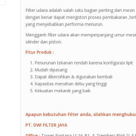
Filter udara adalah salah satu bagian penting dari mesi
dengan benar dapat mengotori proses pembakaran ,terleb
yang menyebabkan performa menurun.
Mengganti filter udara akan memperpanjang umur mes
silinder dan piston.
Fitur Produk :
Penurunan tekanan rendah karena konfigurasi lipit
Mudah dipasang
Dapat dibersihkan & digunakan kembali
Kapasitas menahan debu yang tinggi
Kekuatan mekanik yang baik
Apapun kebutuhan Filter anda, silahkan menghubu
PT. DWI FILTER JAYA
Office :
Tower Fontana Lt 16-B1, Jl. Trembesi Blok D-4