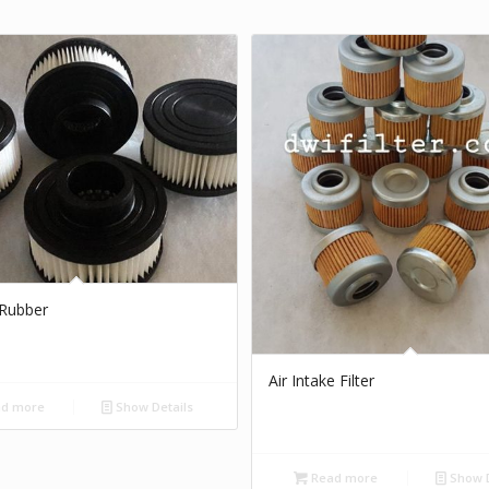
r Rubber
Air Intake Filter
d more
Show Details
Read more
Show D