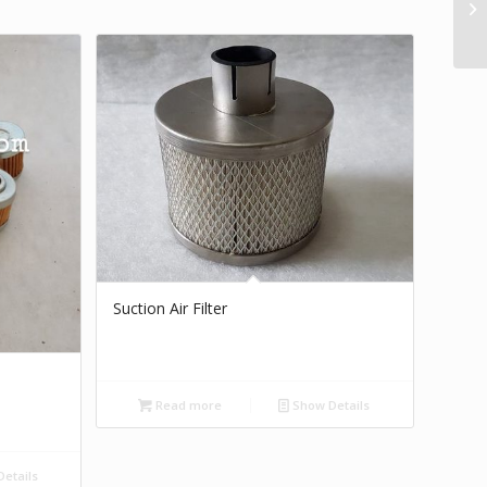
Suction Air Filter
Read more
Show Details
etails