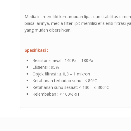
Media ini memiliki kemampuan lipat dan stabilitas dimen
biasa lainnya, media filter lipit memiliki efisiensi filtras
yang mudah dibersihkan.
Spesifikasi :
Resistansi awal : 140Pa – 180Pa
Efisiensi : 95%
Objek filtrasi : ≥ 0,3 – 1 mikron
Ketahanan terhadap suhu : < 80°C
Ketahanan suhu sesaat: < 130 – ≤ 300°C
Kelembaban : < 100%RH