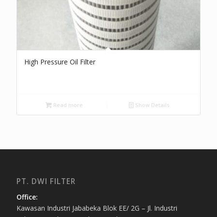
High Pressure Oil Filter
Read more
Show Details
PT. DWI FILTER
Office:
Kawasan Industri Jababeka Blok EE/ 2G – Jl. Industri