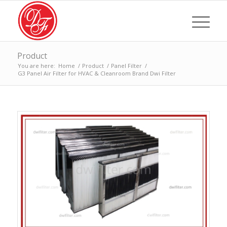
Product
You are here:
Home
/
Product
/
Panel Filter
/
G3 Panel Air Filter for HVAC & Cleanroom Brand Dwi Filter