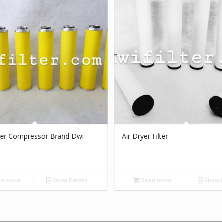
lter Compressor Brand Dwi
Air Dryer Filter
d more
Show Details
Read more
Show D