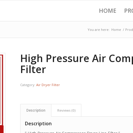
HOME
PR
You are here:
Home
/
Prod
High Pressure Air Com
Filter
Category:
Air Dryer Filter
Description
Reviews (0)
Description