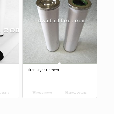
Filter Dryer Element
etails
Read more
Show Details