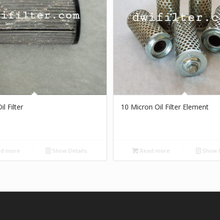
l Filter
10 Micron Oil Filter Element
d more
Show Details
Read more
Show D