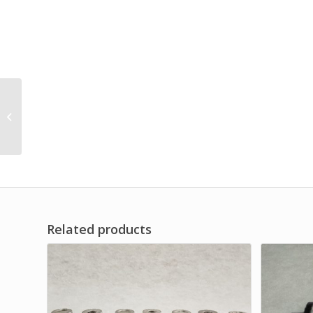
Full Flow Return Liquid
Filter Element Brand
Dwi Filter
Related products