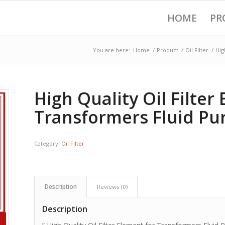
HOME
PR
You are here:
Home
/
Product
/
Oil Filter
/
Hig
High Quality Oil Filter
Transformers Fluid Pur
Category:
Oil Filter
Description
Reviews (0)
Description