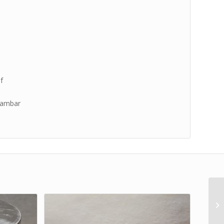
f
gambar