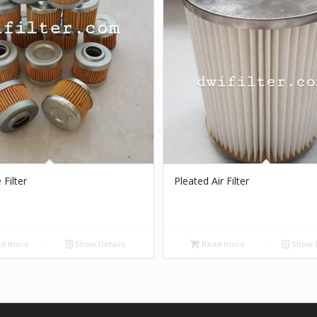
 Filter
Pleated Air Filter
d more
Show Details
Read more
Show D