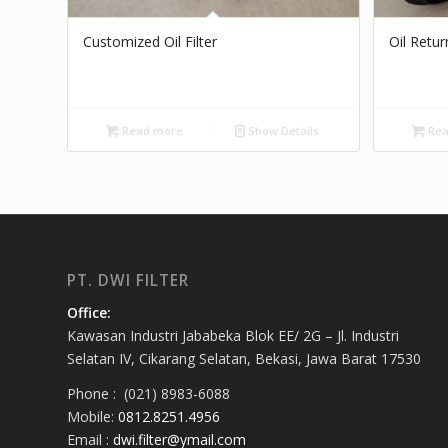
Customized Oil Filter
Oil Retur
Read more
Show Details
Rea
PT. DWI FILTER
Office:
Kawasan Industri Jababeka Blok EE/ 2G – Jl. Industri
Selatan IV, Cikarang Selatan, Bekasi, Jawa Barat 17530
Phone : (021) 8983-6088
Mobile:
0812.8251.4956
Email :
dwi.filter@ymail.com