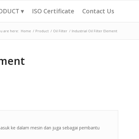
ODUCT ▾
ISO Certificate
Contact Us
u are here:
Home
/
Product
/
Oil Filter
/
Industrial Oil Filter Element
lement
 masuk ke dalam mesin dan juga sebagai pembantu