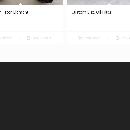
n Filter Element
Custom Size Oil Filter
d more
Show Details
Read more
Show D