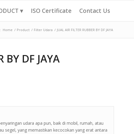
ODUCT ▾
ISO Certificate
Contact Us
:
Home
/
Product
/
Filter Udara
/
JUAL AIR FILTER RUBBER BY DF JAYA
R BY DF JAYA
penyaringan udara apa pun, baik di mobil, rumah, atau
 atau segel, yang memastikan kecocokan yang erat antara