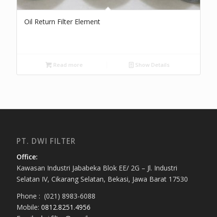
Oil Return Filter Element
Read more
Show Details
PT. DWI FILTER
Office:
Kawasan Industri Jababeka Blok EE/ 2G – Jl. Industri
Selatan IV, Cikarang Selatan, Bekasi, Jawa Barat 17530
Phone : (021) 8983-6088
Mobile:
0812.8251.4956