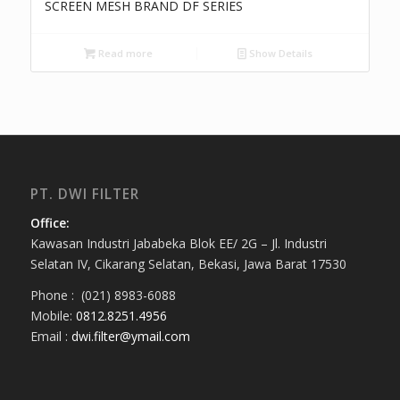
SCREEN MESH BRAND DF SERIES
Read more
Show Details
PT. DWI FILTER
Office:
Kawasan Industri Jababeka Blok EE/ 2G – Jl. Industri
Selatan IV, Cikarang Selatan, Bekasi, Jawa Barat 17530
Phone : (021) 8983-6088
Mobile:
0812.8251.4956
Email :
dwi.filter@ymail.com